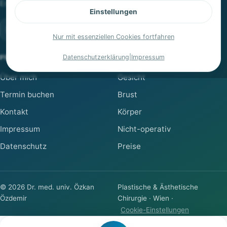
Erfahrung.
Einstellungen
Nur mit essenziellen Cookies fortfahren
PRAXIS
Datenschutzerklärung
BEHANDLUNGEN
|
Impressum
Über mich
Gesicht
Termin buchen
Brust
Kontakt
Körper
Impressum
Nicht-operativ
Datenschutz
Preise
©
2026
Dr. med. univ. Özkan
Plastische & Ästhetische
Özdemir
Chirurgie · Wien ·
Cookie-Einstellungen