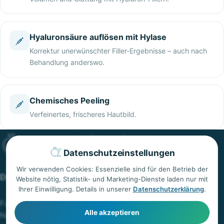
Hyaluronsäure auflösen mit Hylase
Korrektur unerwünschter Filler-Ergebnisse – auch nach
Behandlung anderswo.
Chemisches Peeling
Verfeinertes, frischeres Hautbild.
Datenschutzeinstellungen
Wir verwenden Cookies: Essenzielle sind für den Betrieb der
Dr. med. univ. Özkan Özdemir
Website nötig, Statistik- und Marketing-Dienste laden nur mit
Ihrer Einwilligung. Details in unserer
Datenschutzerklärung
.
Facharzt für Plastische & Ästhetische Chirurgie in Wien.
Alle akzeptieren
Natürliche, individuelle Ergebnisse mit Diskretion und