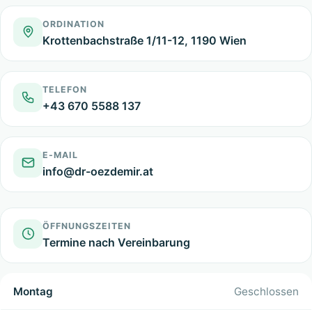
po
Le
ORDINATION
Br
Krottenbachstraße 1/11-12, 1190 Wien
Pe
Dr
we
TELEFON
+43 670 5588 137
E-MAIL
info@dr-oezdemir.at
ÖFFNUNGSZEITEN
Termine nach Vereinbarung
Montag
Geschlossen