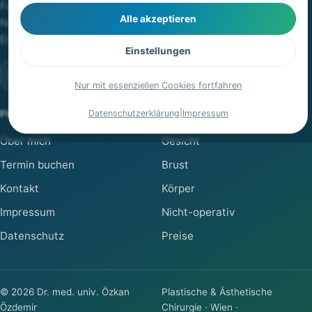
Facharzt für Plastische & Ästhetische Chirurgie in Wien.
Alle akzeptieren
Natürliche, individuelle Ergebnisse mit Diskretion und
Erfahrung.
Einstellungen
Nur mit essenziellen Cookies fortfahren
PRAXIS
Datenschutzerklärung
BEHANDLUNGEN
|
Impressum
Über mich
Gesicht
Termin buchen
Brust
Kontakt
Körper
Impressum
Nicht-operativ
Datenschutz
Preise
©
2026
Dr. med. univ. Özkan
Plastische & Ästhetische
Özdemir
Chirurgie · Wien ·