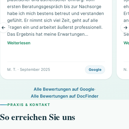
ersten Beratungsgespräch bis zur Nachsorge
eh
habe ich mich bestens betreut und verstanden
Er
gefühlt. Er nimmt sich viel Zeit, geht auf alle
an
Fragen ein und arbeitet äußerst professionell.
Be
Das Ergebnis hat meine Erwartungen
Se
übertroffen – ich kann ihn uneingeschränkt
Er
Weiterlesen
We
weiterempfehlen!
ma
da
ho
Er
M. T. · September 2025
N. 
Google
ic
se
Alle Bewertungen auf Google
·
At
Alle Bewertungen auf DocFinder
un
be
PRAXIS & KONTAKT
Fa
So erreichen Sie uns
di
Da