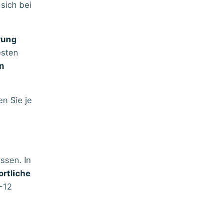
sich bei
rung
esten
n
en Sie je
ssen. In
ortliche
-12