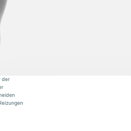
f der
er
hneiden
 Reizungen