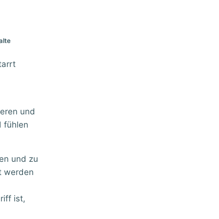
alte
arrt
ieren und
 fühlen
nen und zu
t werden
ff ist,