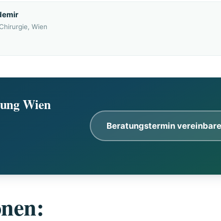
demir
Chirurgie, Wien
erung Wien
Beratungstermin vereinbar
onen: