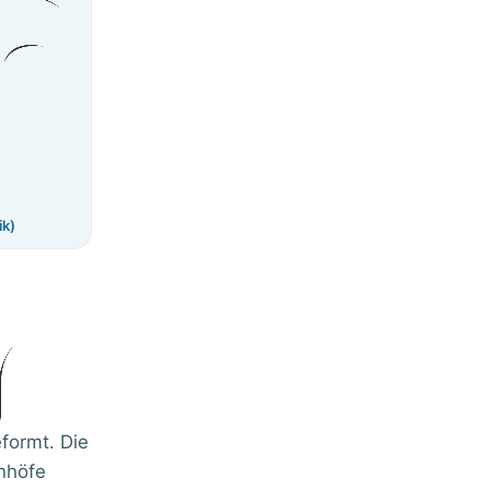
k)
formt. Die
enhöfe