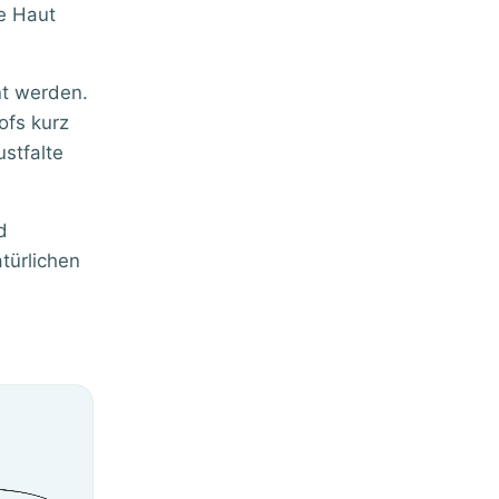
ge Haut
nt werden.
ofs kurz
stfalte
d
türlichen