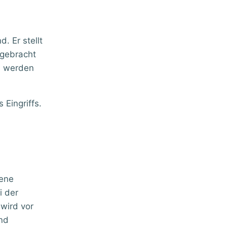
. Er stellt
ngebracht
en werden
Eingriffs.
dene
i der
 wird vor
nd